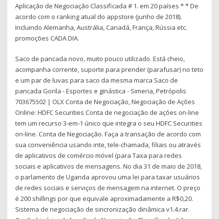
Aplicação de Negociação Classificada # 1. em 20 países * * De
acordo com o ranking atual do appstore (junho de 2018).
Incluindo Alemanha, Austrália, Canadá, França, Rússia etc.
promoções CADA DIA.
Saco de pancada novo, muito pouco utilizado. Está cheio,
acompanha corrente, suporte para prender (parafusar) no teto
e um par de luvas para saco da mesma marca Saco de
pancada Gorila - Esportes e ginástica - Simeria, Petrópolis
703675502 | OLX Conta de Negociação, Negociação de Ações
Online: HDFC Securities Conta de negociação de ações on-line
tem um recurso 3-em-1 único que integra o seu HDFC Securities
on-line. Conta de Negociação. Faça a transação de acordo com
sua conveniência usando inte, tele-chamada, filiais ou através
de aplicativos de comércio móvel (para Taxa para redes
sociais e aplicativos de mensagens. No dia 31 de maio de 2018,
o parlamento de Uganda aprovou uma lei para taxar usuários
de redes sociais e serviços de mensagem na internet. O preço
é 200 shillings por que equivale aproximadamente a R$0,20.
Sistema de negociação de sincronização dinâmica v1.4.rar.