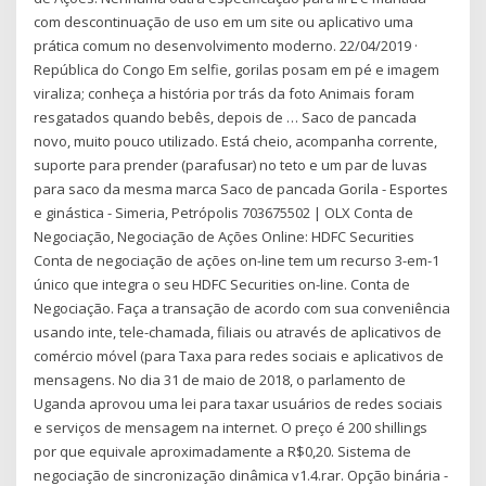
com descontinuação de uso em um site ou aplicativo uma
prática comum no desenvolvimento moderno. 22/04/2019 ·
República do Congo Em selfie, gorilas posam em pé e imagem
viraliza; conheça a história por trás da foto Animais foram
resgatados quando bebês, depois de … Saco de pancada
novo, muito pouco utilizado. Está cheio, acompanha corrente,
suporte para prender (parafusar) no teto e um par de luvas
para saco da mesma marca Saco de pancada Gorila - Esportes
e ginástica - Simeria, Petrópolis 703675502 | OLX Conta de
Negociação, Negociação de Ações Online: HDFC Securities
Conta de negociação de ações on-line tem um recurso 3-em-1
único que integra o seu HDFC Securities on-line. Conta de
Negociação. Faça a transação de acordo com sua conveniência
usando inte, tele-chamada, filiais ou através de aplicativos de
comércio móvel (para Taxa para redes sociais e aplicativos de
mensagens. No dia 31 de maio de 2018, o parlamento de
Uganda aprovou uma lei para taxar usuários de redes sociais
e serviços de mensagem na internet. O preço é 200 shillings
por que equivale aproximadamente a R$0,20. Sistema de
negociação de sincronização dinâmica v1.4.rar. Opção binária -