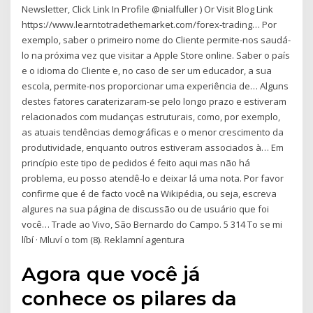
Newsletter, Click Link In Profile @nialfuller ) Or Visit Blog Link
https://www.learntotradethemarket.com/forex-trading… Por
exemplo, saber o primeiro nome do Cliente permite-nos saudá-
lo na próxima vez que visitar a Apple Store online. Saber o país
e o idioma do Cliente e, no caso de ser um educador, a sua
escola, permite-nos proporcionar uma experiência de… Alguns
destes fatores caraterizaram-se pelo longo prazo e estiveram
relacionados com mudanças estruturais, como, por exemplo,
as atuais tendências demográficas e o menor crescimento da
produtividade, enquanto outros estiveram associados à… Em
princípio este tipo de pedidos é feito aqui mas não há
problema, eu posso atendê-lo e deixar lá uma nota. Por favor
confirme que é de facto você na Wikipédia, ou seja, escreva
algures na sua página de discussão ou de usuário que foi
você… Trade ao Vivo, São Bernardo do Campo. 5 314 To se mi
líbí · Mluví o tom (8). Reklamní agentura
Agora que você já
conhece os pilares da