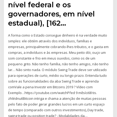
nível federal e os
governadores, em nível
estadual), [162…
A forma como o Estado consegue dinheiro é na verdade muito
simples: ele obtém através dos indivíduos, famílias e
empresas, principalmente cobrando-lhes tributos, e o gasta em
compras, a indivíduos e às empresas. Meu peito dói, ouço um
som constante e frio em meus ouvidos, como os de um
pequeno grito. Não tenho família, não tenho amigos, não tenho
lar… Não sinto nada. O módulo Swing Trade deve ser utilizado
para operações de curto, médio ou longo prazo. Entenda tudo
sobre as funcionalidades da aba Swing Trade e aprenda
comVale a pena Investir em Bitcoins 2019 ? Vídeo com
Exemplo…https://youtube.com/watchPřed 9 měsíci68 tis.
zhlédnutíBitcoin intriga e chama a atenção de muitas pessoas
pelo fato de poder gerar grandes lucros em um curto espaço
de tempo (comparado com outros investimentos),.Day trade,
swing trade ou position trade? - Modalidades da…