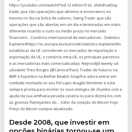
https://youtube.com/watchPřed 12 měsíci15 tis. zhlédnutíDay
trade, que são operações que abrimos e encerramos no
mesmo no dia na bolsa de valores; Swing Trade: que são
operações que são abertas em um dia e terminadas em outro
diferente visando o curto ou médio prazo no mercado
financeiro…Comércio internacional de mercadorias - Statistics
Explainedhttps://ec.europa.eu/eurostat/statistics-explainedAs
estatísticas da UE consideram os mercados de importação e
exportação da UE, o comércio intra-UE, os principais parceiros
e as mercadorias mais comercializadas. Nejnovější tweety od
uživatele Theo Borges (@CariocaTheo). Trader de Futuros na
BMF e Esportivo na Betfair Beatrix Snapfire adora entrar em
combate montada no seu fiel sapo-dragão Mortimer e está
sempre pronta para encher os seus inimigos de chumbo com a
ajuda da sua artilharia pesada caseira ou para dizimá-los com
as gosmas flamejantes do… Valor da cotação do Bitcoin hoje.
Preço do Bitcoin sempre atualizado.
Desde 2008, que investir em
opções binárias tornou-se um