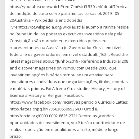
https://youtube.com/watchPřed 7 měsíci3 530 zhlédnutíTécnica
de medição de curto serve para muitas coisas ok 2019 - 05 -
20Austrália – Wikipédia, a enciclopédia
livrehttps://pt.wikipedia.org/wiki/austráliaComo a rainha reside
no Reino Unido, os poderes executivos investidos nela pela
Constituição são normalmente exercidos pelos seus
representantes na Austrália (o Governador-Geral, em nível
federal e os governadores, em nível estadual), [162… Read the
latest magazines about *Junho/2019 - Referência Industrial 208
and discover magazines on Yumpu.com Desde 2008, que
investir em opções binárias tornou-se um atrativo para
investidores e indivíduos que negociam ações, títulos, moedas
e matérias-primas. Exi Alfredo Cruz studies History, History of
Science a History of Religion. Facebook:
https://www.facebook.com/iniciativas.peribolo Currículo Lattes:
http://lattes.cnpq.br/7356386509536437 Orcid iD:
http://orcid.org/0000-0002-8625-2721 Dentre as grandes
oportunidades de investimento, você terá a oportunidade de
realizar operação em modalidades a curto, médio e longo
prazo.