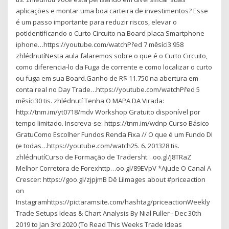
aplicações e montar uma boa carteira de investimentos? Esse
é um passo importante para reduzir riscos, elevar o
potIdentificando o Curto Circuito na Board placa Smartphone
iphone…https://youtube.com/watchPřed 7 měsíci3 958
zhlédnutíNesta aula falaremos sobre o que é o Curto Circuito,
como diferencia-lo da Fuga de corrente e como localizar o curto
ou fuga em sua Board.Ganho de R$ 11.750 na abertura em
conta real no Day Trade…https://youtube.com/watchPřed 5
měsíci30 tis. zhlédnutí️ Tenha O MAPA DA Virada:
http://tnm.im/yt0718/mdv Workshop Gratuito disponível por
tempo limitado. Inscreva-se: https://tnm.im/wdnp Curso Básico
GratuComo Escolher Fundos Renda Fixa // O que é um Fundo DI
(e todas…https://youtube.com/watch25. 6. 201328 tis.
zhlédnutíCurso de Formação de Tradersht…oo.gl/J8TRaZ
Melhor Corretora de Forexhttp…oo.gl/89EVpV *Ajude O Canal A
Crescer: https://goo.gl/zjpjmB Dê LiImages about #priceaction
on
Instagramhttps://pictaramsite.com/hashtag/priceactionWeekly
Trade Setups Ideas & Chart Analysis By Nial Fuller - Dec 30th
2019 to Jan 3rd 2020 (To Read This Weeks Trade Ideas